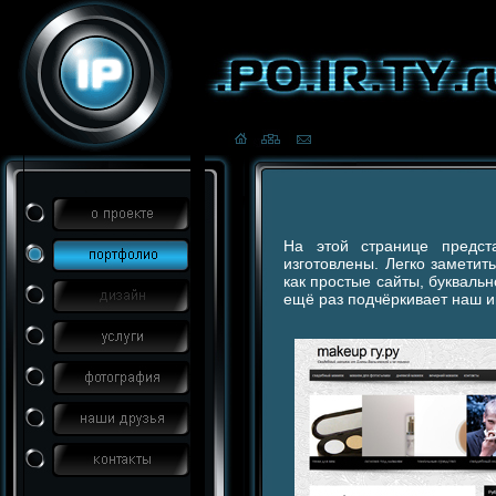
На этой странице предст
изготовлены. Легко заметит
как простые сайты, буквальн
ещё раз подчёркивает наш и