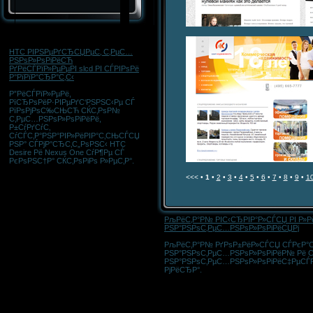
HTC РІРЅРµРґСЂСЏРµС‚ С‚РµС…
РЅРѕР»РѕРіРёСЋ
РґРёСЃРїР»РµРµРІ slcd РІ СЃРІРѕРё
Р°РїРїР°СЂР°С‚С‹
Р”РёСЃРїР»РµРё,
РїСЂРѕРёР·РІРµРґС‘РЅРЅС‹Рµ СЃ
РїРѕРјРѕС‰СЊСЋ СЌС‚РѕР№
С‚РµС…РЅРѕР»РѕРіРёРё,
Р±СѓРґСѓС‚
СѓСЃС‚Р°РЅР°РІР»РёРІР°С‚СЊСЃСЏ
РЅР° СЃРјР°СЂС‚С„РѕРЅС‹ HTC
Desire Рё Nexus One СѓР¶Рµ СЃ
РєРѕРЅС†Р° СЌС‚РѕРіРѕ Р»РµС‚Р°.
<<< •
1
•
2
•
3
•
4
•
5
•
6
•
7
•
8
•
9
•
1
РљРёС‚Р°Р№ РІС‹СЂРІР°Р»СЃСЏ РІ Р»Р
РЅР°РЅРѕС‚РµС…РЅРѕР»РѕРіРёСЏРј
РљРёС‚Р°Р№ РґРѕР±РёР»СЃСЏ СЃРєР°С‡
РЅР°РЅРѕС‚РµС…РЅРѕР»РѕРіРёР№ Рё С
РЅР°РЅРѕС‚РµС…РЅРѕР»РѕРіРёС‡РµСЃ
РјРёСЂР°.