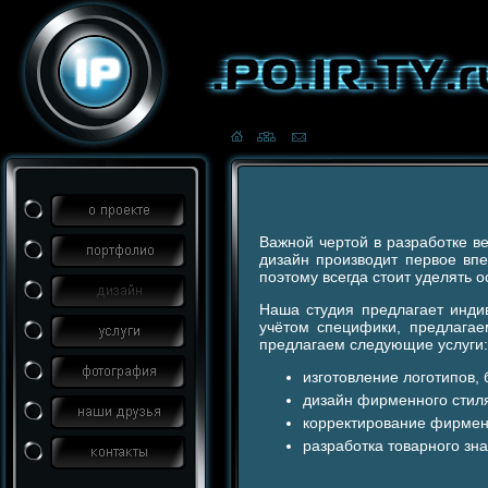
Важной чертой в разработке в
дизайн производит первое впе
поэтому всегда стоит уделять 
Наша студия предлагает инди
учётом специфики, предлагае
предлагаем следующие услуги:
изготовление логотипов,
дизайн фирменного стил
корректирование фирмен
разработка товарного зна