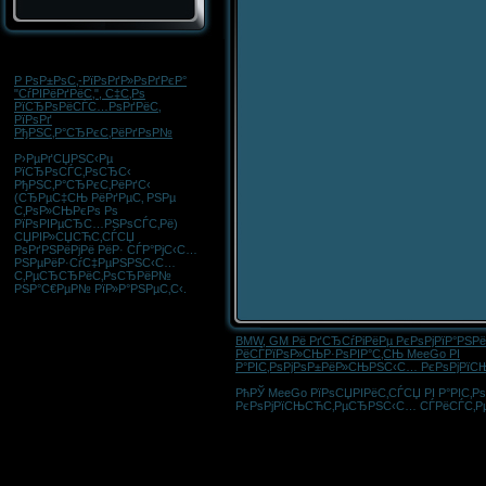
Р РѕР±РѕС‚-РїРѕРґР»РѕРґРєР°
"СѓРІРёРґРёС‚", С‡С‚Рѕ
РїСЂРѕРёСЃС…РѕРґРёС‚
РїРѕРґ
РђРЅС‚Р°СЂРєС‚РёРґРѕР№
Р›РµРґСЏРЅС‹Рµ
РїСЂРѕСЃС‚РѕСЂС‹
РђРЅС‚Р°СЂРєС‚РёРґС‹
(СЂРµС‡СЊ РёРґРµС‚ РЅРµ
С‚РѕР»СЊРєРѕ Рѕ
РїРѕРІРµСЂС…РЅРѕСЃС‚Рё)
СЏРІР»СЏСЋС‚СЃСЏ
РѕРґРЅРёРјРё РёР· СЃР°РјС‹С…
РЅРµРёР·СѓС‡РµРЅРЅС‹С…
С‚РµСЂСЂРёС‚РѕСЂРёР№
РЅР°С€РµР№ РїР»Р°РЅРµС‚С‹.
BMW, GM Рё РґСЂСѓРіРёРµ РєРѕРјРїР°РЅРё
РёСЃРїРѕР»СЊР·РѕРІР°С‚СЊ MeeGo РІ
Р°РІС‚РѕРјРѕР±РёР»СЊРЅС‹С… РєРѕРјРї
РћРЎ MeeGo РїРѕСЏРІРёС‚СЃСЏ РІ Р°РІС‚
РєРѕРјРїСЊСЋС‚РµСЂРЅС‹С… СЃРёСЃС‚Р