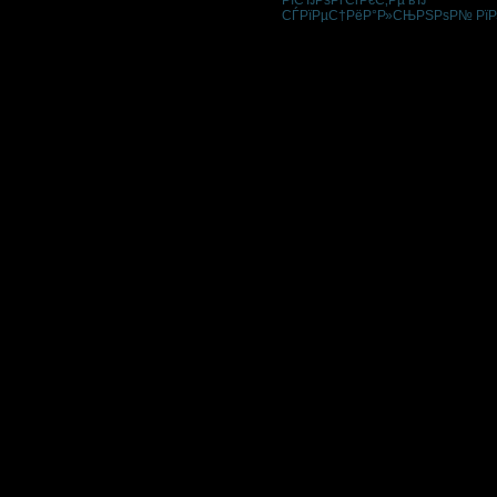
РїСЂРѕРґСѓРєС‚Рµ вЂ“
СЃРїРµС†РёР°Р»СЊРЅРѕР№ РїР