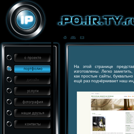
На этой странице предста
изготовлены. Легко заметить
как простые сайты, буквально
ещё раз подчёркивает наш ин