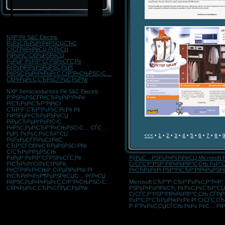
NXP Рё S&C Electric
РѕР±СЉРµРґРёРЅСЏСЋС‚
СѓСЃРёР»РёСЏ РґР»СЏ
РїРѕРІС‹С€РµРЅРёСЏ
Р±РµР·РѕРїР°СЃРЅРѕСЃС‚Рё
РєРѕРјРїРѕРЅРµРЅС‚РѕРІ
РёРЅС‚РµР»Р»РµРєС‚СѓР°Р»СЊРЅС‹С…
СЌР»РµРєС‚СЂРѕСЃРµС‚РµР№
NXP Semiconductors Рё S&C Electric
Р°РЅРѕРЅСЃРёСЂРѕРІР°Р»Рё
РїСЂРѕРіСЂР°РјРјСѓ
СЂР°Р·СЂР°Р±РѕС‚РєРё Рё
РІРЅРµРґСЂРµРЅРёСЏ
РїРµСЂРµРґРѕРІС‹С…
РёРЅС‚РµРіСЂР°Р»СЊРЅС‹С… СЃС…
РµРј, РєРѕС‚РѕСЂР°СЏ
<<<
•
1
•
2
•
3
•
4
•
5
•
6
•
7
•
8
•
РѕР±РµСЃРїРµС‡РёС‚
СЂР°СЃС€РёСЂРµРЅРЅС‹Р№
СѓСЂРѕРІРµРЅСЊ
Р±РµР·РѕРїР°СЃРЅРѕСЃС‚Рё
РўРµС…РЅРѕР»РѕРіРёСЏ Microsoft Р
РїСЂРѕРґСѓРєС†РёРё,
СѓСЃС‚Р°РЅР°РІР»РёРІР°С‚СЊ Р±Р°
РёСЃРїРѕР»СЊР·СѓРµРјРѕР№ РІ
Р»СЋР±РѕРј РЅР°РїСЂР°РІР»РµРЅР
РїСЂРёР»РѕР¶РµРЅРёСЏС… РґР»СЏ
РёРЅС‚РµР»Р»РµРєС‚СѓР°Р»СЊРЅС‹С…
Microsoft СЂР°Р·СЂР°Р±РѕС‚Р°Р»Р°
СЌР»РµРєС‚СЂРѕСЃРµС‚РµР№.
РЅРѕР»РѕРіРёСЋ, РєРѕС‚РѕСЂР°СЏ 
СѓСЃС‚Р°РЅР°РІР»РёРІР°С‚СЊ СЃРј
Р±Р°С‚Р°СЂРµР№РєРё РІ СѓСЃС‚СЂ
Р·Р°Р±РѕС‚СЏСЃСЊ РѕР± РёС… РїР