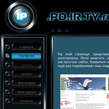
На этой странице представ
изготовлены. Легко заметить,
как простые сайты, буквально 
ещё раз подчёркивает наш инд