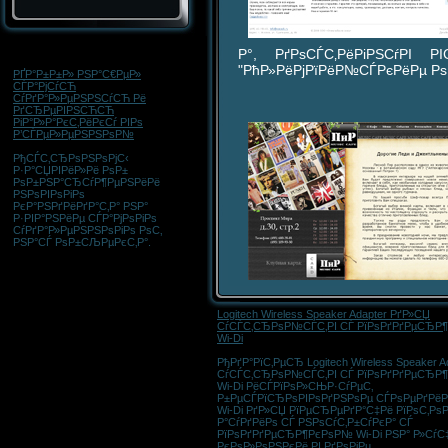
Р°, РґРѕСЃС‚РёРіРЅСѓРІ Р
"РћР»РёРјРїРёР№СЃРєРёРµ Рѕ
РҐР°Р±Р±Р» РЅР°С€РµР»
СЃР°РјСѓСЋ
СѓРґР°Р»РµРЅРЅСѓСЋ Рё
РґСЂРµРІРЅСЋСЋ
РіР°Р»Р°РєС‚РёРєСѓ РІРѕ
Р’СЃРµР»РµРЅРЅРѕР№
РђСЃС‚СЂРѕРЅРѕРјС‹
Р·Р°СЏРІРёР»Рё РѕР±
РѕР±РЅР°СЂСѓР¶РµРЅРёРё
РЅРѕРІРѕРіРѕ
РєР°РЅРґРёРґР°С‚Р° РЅР°
Р·РІР°РЅРёРµ СЃР°РјРѕРіРѕ
СѓРґР°Р»РµРЅРЅРѕРіРѕ РѕС‚
РЅР°СЃ РѕР±СЉРµРєС‚Р°.
Logitech Wireless Speaker Adapter РґР»СЏ
РґСЂСѓР·СЊСЏРјРё РІРёРЅ
СѓСЃС‚СЂРѕР№СЃС‚РІ СЃ РїРѕРґРґРµСЂР¶Р
РїРµС‚СЊ - РµСЃС‚СЊ РєР°
Wi-Di
РїРѕСЂР°РґСѓРµС‚ Р»
РђРґР°РїС‚РµСЂ Logitech Wireless Speaker 
Р±РѕС‚Р°РЅРёС‡РµСЃРєРёР№ 
СѓСЃС‚СЂРѕР№СЃС‚РІ СЃ РїРѕРґРґРµСЂР¶Р
Wi-Di РёСЃРїРѕР»СЊР·СѓРµС‚
Р±РµСЃРїСЂРѕРІРѕРґРЅРѕРµ СЃРѕРµРґРё
Wi-Di РґР»СЏ РїРµСЂРµРґР°С‡Рё РїРѕС‚РѕР
<<<
•
1
•
2
•
3
•
4
•
5
•
6
•
7
•
8
•
9
•
10
•
1
Р°СѓРґРёРѕ СЃ РЅРѕСѓС‚Р±СѓРєР° СЃ
РїРѕРґРґРµСЂР¶РєРѕР№ Wi-Di РЅР° Р»СѓС
РєРѕР»РѕРЅРєРё РІ РґРѕРјРµ.