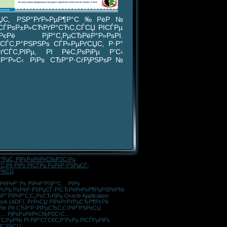
ґСЏС‚ РЅР°РґР»РµР¶Р°С‰РёР№
 СЃРѕР±Р»СЋРґР°СЋС‚СЃСЏ РІСЃРµ
ё РјР°С‚РµСЂРёР°Р»РѕРІ.
СЃС‚Р°РЅРЅРѕ СЃР»РµРґСЏС‚ Р·Р°
СЃС‚РІРµ, РІ РёС‚РѕРіРµ Р’С‹
ёР°Р»С‹ РїРѕ СЂР°Р·СѓРјРЅРѕР№
Р°РµС‚ РјРѕР±РёР»СЊРЅС‹Рµ
С‚Рё РІРѕ РІСЃРµ Р±РёР·РЅРµСЃ-
РёСЏ
РёР»Р° Рѕ РїР»Р°РЅР°С… РїРѕ
РєРµ Р±РёР·РЅРµСЃ-РїСЂРёР»РѕР¶РµРЅРёР№
РЅР° РїР»Р°С‚С„РѕСЂРјРµ Oracle Application
ork (ADF), РґР»СЏ РїРѕРґРґРµСЂР¶РєРё
Р№ Рё СЂР°Р·РІРµСЂС‚С‹РІР°РЅРёСЏ
С… РјРѕР±РёР»СЊРЅС‹С…
С‚РµР№ РІ РјР°СЃС€С‚Р°Р±Рµ РІСЃРµРіРѕ
С‚РёСЏ.