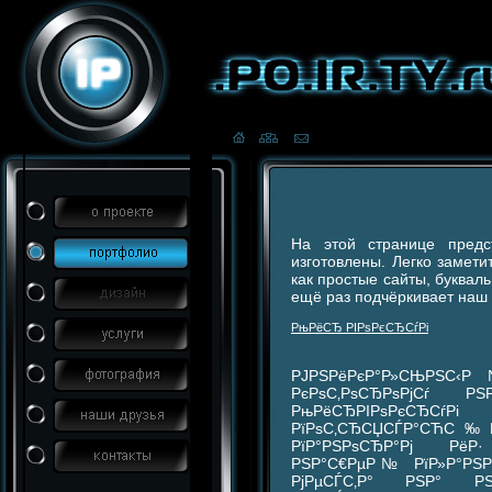
На этой странице предс
изготовлены. Легко замети
как простые сайты, буквал
ещё раз подчёркивает наш 
РњРёСЂ РІРѕРєСЂСѓРі
РЈРЅРёРєР°Р»СЊРЅС‹Р
РєРѕС‚РѕСЂРѕРјСѓ 
РњРёСЂРІРѕРєСЂС
РїРѕС‚СЂСЏСЃР°СЋС‰
РїР°РЅРѕСЂР°Рј РёР·
РЅР°С€РµР№ РїР»Р°РЅРµ
РјРµСЃС‚Р° РЅР° Р