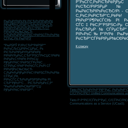
Р”РѕСЃС‚РѕРїСЂРёР
РєСЂСѓРїРЅРµР№С€Р
РњРёСЂРІРѕРєСЂСѓРі - 
С„РѕС‚РѕРіСЂР°С„РёРё!
РћРєР°Р¶РёСЃСЊ РІ Р
РњРµРґРёРєРё РїСЂРѕРІРµР»Рё
СЃС‡РёС‚Р°РЅРЅС‹Рµ СЃ
РјРµР¶РґСѓРЅР°СЂРѕРґРЅСѓСЋ
РІРёРґРµРѕР»РµРєС†РёСЋ СЃ
РљСЂРµР№СЃРµСЂР° 
РїРѕРјРѕС‰СЊСЋ
РїР»РѕС‰Р°РґРё РњРѕС
С‚РµР»РµРјРµРґРёС†РёРЅСЃРєРѕР№
РєСЂР°СЃРёРІРµР№С€РёС
СЃРµС‚Рё РњРўРЎ
"РњРўРЎ РЈРєСЂР°РёРЅР°"
К списку
РѕР±СЉСЏРІР»СЏРµС‚ Рѕ
РїСЂРѕРІРµРґРµРЅРёРё
РІРёРґРµРѕС‚СЂР°РЅСЃР»СЏС†РёРё
Р»РµРєС†РёРё РґР»СЏ
РјРµРґРёС†РёРЅСЃРєРёС…
СЃРїРµС†РёР°Р»РёСЃС‚РѕРІ СЃ
РїРѕРјРѕС‰СЊСЋ
С‚РµР»РµРјРµРґРёС†РёРЅСЃРєРѕР№
СЃРµС‚Рё,
РїРѕСЃС‚СЂРѕРµРЅРЅРѕР№ РІ
СЂР°РјРєР°С… РїСЂРѕРµРєС‚Р°
"РњРѕР±РёР»СЊРЅР°СЏ
РјРµРґРёС†РёРЅР°".
Tieto РїСЂРµРґР»Р°РіР°РµС‚ РѕР±Р»Р
СѓСЃР»СѓРіСѓ Unified Communications as
Tieto Р·Р°РїСѓСЃРєР°РµС‚ СѓСЃР»СѓРіСѓ
Communications as a Service (UCaaS).