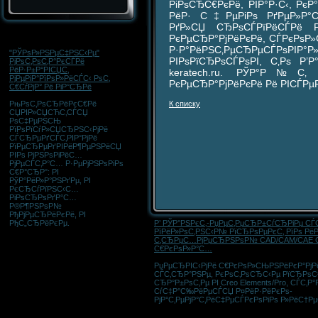
РіРѕСЂС€РєРё, РІР°Р·С‹, Рє
РёР· С‡РµРіРѕ РґРµР»Р°С
РґР»СЏ СЂРѕСЃРїРёСЃРё Р
РєРµСЂР°РјРёРєРё, СЃРєРѕР»
Р·Р°РёРЅС‚РµСЂРµСЃРѕРІ
"РЎРѕР»РЅРµС‡РЅС‹Рµ"
РІРѕРїСЂРѕСЃРѕРІ, С‚Рѕ Р
РјРѕС‚РѕС‚Р°РєСЃРё
РёР·Р±Р°РІСЏС‚
keratech.ru. РЎР°Р№С‚ ke
РјРµРіР°РїРѕР»РёСЃС‹ РѕС‚
РєРµСЂР°РјРёРєРё Рё РІСЃРµР
С€СѓРјР° Рё РіР°СЂРё
РњРѕС‚РѕСЂРёРєС€Рё
К списку
СЏРІР»СЏСЋС‚СЃСЏ
РѕС‡РµРЅСЊ
РїРѕРїСѓР»СЏСЂРЅС‹РјРё
СЃСЂРµРґСЃС‚РІР°РјРё
РїРµСЂРµРґРІРёР¶РµРЅРёСЏ
РІРѕ РјРЅРѕРіРёС…
РјРµСЃС‚Р°С… Р·РµРјРЅРѕРіРѕ
С€Р°СЂР°: РІ
РўР°РёР»Р°РЅРґРµ, РІ
РєСЂСѓРїРЅС‹С…
РіРѕСЂРѕРґР°С…
Р®Р¶РЅРѕР№
РђРјРµСЂРёРєРё, РІ
РђС„СЂРёРєРµ.
Р’ РЎР°РЅРєС‚-РџРµС‚РµСЂР±СѓСЂРіРµ СЃС
РїРёР»РѕС‚РЅС‹Р№ РїСЂРѕРµРєС‚ РїРѕ Р
С‚СЂРµС…РјРµСЂРЅРѕР№ CAD/CAM/CAE СЃР
С€РєРѕР»Р°С…
РџРµСЂРІС‹РјРё С€РєРѕР»СЊРЅРёРєР°РјР
СЃС‚СЂР°РЅРµ, РєРѕС‚РѕСЂС‹Рµ РїСЂРѕС
СЂР°Р±РѕС‚Рµ РІ Creo Elements/Pro, СЃС‚Р°
СѓС‡Р°С‰РёРµСЃСЏ Р¤РёР·РёРєРѕ-
РјР°С‚РµРјР°С‚РёС‡РµСЃРєРѕРіРѕ Р»РёС†Рµ