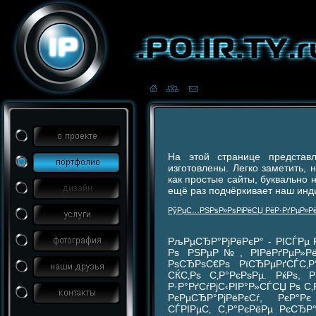
На этой странице представ
изготовлены. Легко заметить,
как простые сайты, буквально 
ещё раз подчёркивает наш инд
РўРµС…РЅРѕР»РѕРіРёСЏ РёР·РґРµР»Р
РљРµСЂР°РјРёРєР° - РІСЃРµ 
Рѕ РЅРµР№, РІРёРґРµР»Р
РѕСЂРѕС€Рѕ РїСЂРµРґСЃС‚
СЌС‚Рѕ С‚Р°РєРѕРµ. РќРѕ, Р
Р·Р°РґСѓРјС‹РІР°Р»СЃСЏ Рѕ С‚
РєРµСЂР°РјРёРєСѓ, РєР°Р
СЃРІРµС‚ С‚Р°РєРёРµ РєСЂР