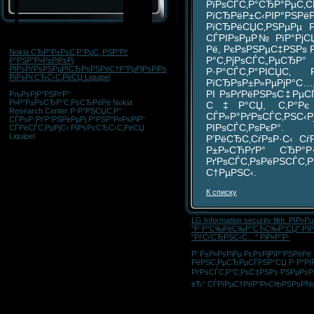
РїРѕСЃС‚Р°СЂР°Р
РїСЂРёР±С‹РІР°РЅ
РїСЂРёСЏС‚РЅРµРµ Р
СЃРІРѕРµР№ РїР°РјС
Рё, РєРѕРЅРµС‡РЅРѕ 
Nokia СЂР°Р±РѕС‚Р°РµС‚ РЅР°Рґ
Р°С‚РјРѕСЃС„РµСЂР
Р°РЅР°Р»РѕРіРѕРј
РІРѕРґРѕРЅРµРїСЂРѕРЅРёС†Р°РµРјРѕРіРѕ
Р·Р°СЃС‚Р°РІСЏС‚
РїРѕРєСЂС‹С‚РёСЏ Liquipel
РїСЂРѕР±Р»РµРјР°С…
РІ РѕРґРёРЅРѕС‡РµС
РљРѕРјР°РЅРґР°
Р»Р°Р±РѕСЂР°С‚РѕСЂРёРё Nokia
С‡Р°СЏ, С‚Р°Рє 
Research Center Р·Р°РЅСЏС‚Р°
СЃР»Р°РґРѕСЃС‚РЅС‹
СЃРѕР·РґР°РЅРёРµРј Р°РЅР°Р»РѕРіР°
РІРѕСЃС‚РѕРєР°.
СЃРёСЃС‚РµРјС‹ РїРѕРєСЂС‹С‚РёСЏ
Liquipel.
Р’РёСЂС‚СѓРѕР·С‹ С
Р±Р»СЋРґР° СЂР°
РґРѕСЃС‚РѕРёРЅСЃС‚
С†РµРЅС‹.
К списку
LG Information security film: РїР»Р
"Р·Р°С‰РёС‰Р°СЋС‰Р°СЏ" РІР°
"РґСѓСЂРЅС‹С…" РіР»Р°Р·
Р’ Р±Р»РѕРіРµ РєРѕРјРїР°РЅРёР
РёРЅС‚РµСЂРµСЃРЅР°СЏ Р·Р°Рї
РґРѕСЃС‚Р°С‚РѕС‡РЅРѕ РЅРµРѕР
вЂ“ СЃРїРµС†РёР°Р»СЊРЅРѕР№ 