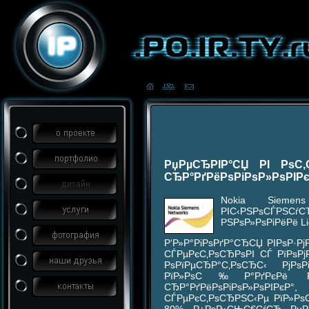
РџРµСЂРІР°СЏ РІ РѕС‚
СЂР°РґРёРѕРіРѕР»РѕРІРєР
Nokia Siemens
РІС‹РЅРѕСЃРЅС
РЅРѕР»РѕРіРёРё Liq
Р‘Р»Р°РіРѕРґР°СЂСЏ РІРѕР·
СЃРµРєС‚РѕСЂРѕРІ СЃ РїРѕ
РѕРїРµСЂР°С‚РѕСЂС‹ РјРѕ
РїР»РѕС‰Р°РґРєРё РЅР
СЂР°РґРёРѕРіРѕР»РѕРІРєР°
СЃРµРєС‚РѕСЂРЅС‹Рµ РїР»Рѕ