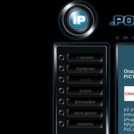
Ora
РїС
РЎ Р
РґР»
(Pro
РјРµ
РѕС„