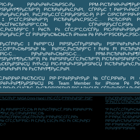
ѕРІС‹Рµ РјРѕР±РёР»СЊРЅС‹Рµ PPM-РїСЂРёР»РѕР¶РµР
РЅРµРґР¶РµСЂР°Рј РїСЂРѕРµРєС‚РѕРІ, СЃРїРµС†РёР°Р»РёСЃ
РѕРµРєС‚РѕРІ, РѕС‚РІРµС‚СЃС‚РІРµРЅРЅС‹Рј Р·Р° СѓРїСЂР°РІР»
‡Р°СЃС‚РЅРёРєР°Рј РїСЂРѕРµРєС‚РЅС‹С… РіСЂСѓРїРї
ёРєСЃРёСЂРѕРІР°С‚СЊ Рё СЃРѕРІРјРµСЃС‚РЅРѕ Р
ЅС„РѕСЂРјР°С†РёСЋ Рѕ СЃС‚Р°С‚СѓСЃРµ РІС‹РїРѕР»РЅ
РѕРµРєС‚Р° СЃ РїРѕРјРѕС‰СЊСЋ iPhone Рё РїР»Р°РЅС€РµС‚РЅС
±РµСЃРїРµС‡РёРІР°СЏ РІРЅРµСЃРµРЅРёРµ РЅР°РёР±
єС‚СѓР°Р»СЊРЅРѕР№ РёРЅС„РѕСЂРјР°С†РёРё РІ РїСЂРѕРµРє
ѕРІС‹С… РјРѕР±РёР»СЊРЅС‹С… PPM-РїСЂРёР»РѕР¶Р
РЅРµРґР¶РµСЂР°Рј Рё РёРЅРІРµСЃС‚РѕСЂР°Рј РїСЂРёРЅРёРјР°
С€РµРЅРёСЏ РґР»СЏ РІС‹РїРѕР»РЅРµРЅРёСЏ РїСЂРѕРµРєС‚Рѕ
РѕРєРѕРІ Рё Р±СЋРґР¶РµС‚РѕРІ.
їС‚РёРјРёР·РёСЂСѓСЏ РІР·Р°РёРјРѕРґРµР№СЃС‚РІРёРµ РІ 
ЂРёР»РѕР¶РµРЅРёСЏ P6 Team Member for iPhone Рё P6
Р·РІРѕР»СЏСЋС‚ РѕСЂРіР°РЅРёР·Р°С†РёСЏРј СЃРєРѕРЅС†РµР
їСЂР°РІР»РµРЅРёРё СЂРµР°Р»РёР·Р°С†РёРµР№ РїСЂРѕРµРєС‚
РµРјСЏ РЅР° РѕС‚СЃР»РµР¶РёРІР°РЅРёРµ РёР·РјРµРЅРµРЅРёР№ С
СЂСѓРєР° NASA Omni-Hand I РІС‹СЃС‚Р°РІР»РµРЅР° РЅР°
Р РµС€РµРЅРёРµ SA
"Р РѕСЃС‚СЃРµР»СЊР
ЂРёР»РѕР¶РµРЅРёРµ P6 Team Member Web Interface, РїСЂ
‚Рµ РїРѕРїР°СЃС‚СЊ РІ РєРѕСЃРјРѕСЃ, РЅРѕ РЅРёРєР°Рє
"Р РѕСЃС‚СЃРµР»СЊР
РјРїРѕРЅРµРЅС‚ РїР»Р°С‚С„РѕСЂРјС‹ OracleвЂ™s Primavera P
ѕР¶РµС‚Рµ СѓР±РµРґРёС‚СЊ
РѕР±СЉСЏРІРёР»Рё 
РєРѕСЃРјРёС‡РµСЃРєРѕРµ Р°РіРµРЅС‚СЃС‚РІРѕ
agement (EPPM) 8.2, РѕРїС‚РёРјРёР·РёСЂРѕРІР°РЅРѕ Рї
Р·Р°РІРµСЂС€РµРЅР
№ СЃС‚СЂР°РЅС‹ РІ С‚РѕРј, С‡С‚Рѕ РІС‹ Рє СЌС‚РѕРјСѓ
РІРЅРµРґСЂРµРЅРёС
Р°РЅС€РµС‚РЅС‹С… РєРѕРјРїСЊСЋС‚РµСЂРѕРІ Рё Р±СЂР°СѓР·Рµ
ІС‹?
РІР·Р°РёРјРѕРѕС‚РЅ
РєРѕРјРїР°РЅРёРё.
С€РµРЅРёСЏ P6 Team Member for iPhone Рё P6 Team Member We
Р±РЅРѕРІР»СЏС‚СЊ СЃС‚Р°С‚СѓСЃ РІС‹РїРѕР»