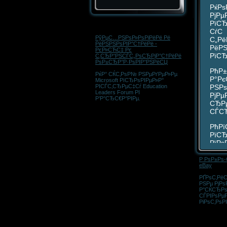
РќР
РјРµ
РїСЂ
СѓС
РўРµС…РЅРѕР»РѕРіРёРё Рё
С„Р
РёРЅРЅРѕРІР°С†РёРё -
РёР
РєР»СЋС‡ Рє
РїСЂ
С‚СЂР°РЅСЃС„РѕСЂРјР°С†РёРё
РѕР±СЂР°Р·РѕРІР°РЅРёСЏ
РћР
РќР° СЌС‚РѕР№ РЅРµРґРµР»Рµ
Р°Р
Microsoft РїСЂРѕРІРµР»Р°
РІСЃС‚СЂРµС‡Сѓ Education
РЅР
Leaders Forum РІ
РјРµ
Р’Р°СЂС€Р°РІРµ.
СЂРµ
СЃСЂ
РћР
РїС
РїРѕ
СѓР
РІСЂ
Р РѕР±Рѕ-
eBay
РџС
РҐРѕС‚РёС
РєРѕ
РЅРµ РјР
Р°СЌСЂРѕ
Man
СЃРІРѕРµР
РїР»
РіРѕС‚РѕР
Р Рµ
Рѕ