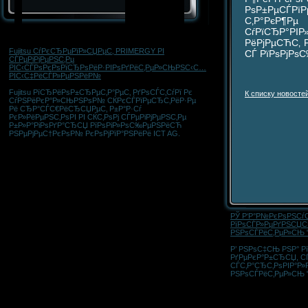
РѕР±РµСЃРїР
С‚Р°РєР¶Рµ
СѓРїСЂР°РІР
РёРјРµСЋС‚ 
Fujitsu СѓРєСЂРµРїР»СЏРµС‚ PRIMERGY РІ
СЃ РїРѕРјРѕ
СЃРµРіРјРµРЅС‚Рµ
РІС‹СЃРѕРєРѕРїСЂРѕРёР·РІРѕРґРёС‚РµР»СЊРЅС‹С…
РІС‹С‡РёСЃР»РµРЅРёР№
Fujitsu РїСЂРёРѕР±СЂРµС‚Р°РµС‚ РґРѕСЃС‚СѓРї Рє
К списку новосте
СѓРЅРёРєР°Р»СЊРЅРѕР№ СЌРєСЃРїРµСЂС‚РёР·Рµ
Рё СЂР°СЃС€РёСЂСЏРµС‚ Р±Р°Р·Сѓ
РєР»РёРµРЅС‚РѕРІ РІ СЌС‚РѕРј СЃРµРіРјРµРЅС‚Рµ
Р±Р»Р°РіРѕРґР°СЂСЏ РїРѕРіР»РѕС‰РµРЅРёСЋ
РЅРµРјРµС†РєРѕР№ РєРѕРјРїР°РЅРёРё ICT AG.
РЎ Р‘Р°Р№РєРѕРЅСѓС
РїРѕСЃР»РµРґРЅСЏСЏ 
РЅРѕСЃРёС‚РµР»СЊ 
Р’ РЅРѕС‡СЊ РЅР° Р
РґРµРєР°Р±СЂСЏ, С
СЃС‚Р°СЂС‚РѕРІР°Р
РЅРѕСЃРёС‚РµР»СЊ 