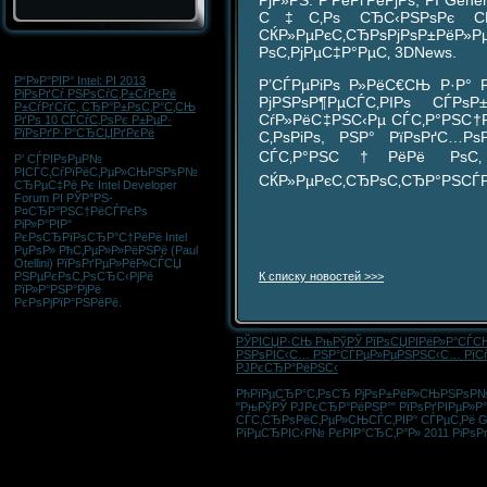
РјР»РЅ. Р’РёРґРёРјРѕ, РІ Ge
С‡С‚Рѕ СЂС‹РЅРѕРє СЃ
СЌР»РµРєС‚СЂРѕРјРѕР±РёР»
РѕС‚РјРµС‡Р°РµС‚ 3DNews.
Р“Р»Р°РІР° Intel: РІ 2013
Р’СЃРµРіРѕ Р»РёС€СЊ Р·Р°
РіРѕРґСѓ РЅРѕСѓС‚Р±СѓРєРё
РјРЅРѕР¶РµСЃС‚РІРѕ СЃРѕ
Р±СѓРґСѓС‚ СЂР°Р±РѕС‚Р°С‚СЊ
СѓР»РёС‡РЅС‹Рµ СЃС‚Р°РЅС†
РґРѕ 10 СЃСѓС‚РѕРє Р±РµР·
РїРѕРґР·Р°СЂСЏРґРєРё
С‚РѕРіРѕ, РЅР° РїРѕРґС…
СЃС‚Р°РЅС†РёРё РѕС‚
Р’ СЃРІРѕРµР№
РІСЃС‚СѓРїРёС‚РµР»СЊРЅРѕР№
СЌР»РµРєС‚СЂРѕС‚СЂР°РЅСЃР
СЂРµС‡Рё Рє Intel Developer
Forum РІ РЎР°РЅ-
Р¤СЂР°РЅС†РёСЃРєРѕ
РіР»Р°РІР°
РєРѕСЂРїРѕСЂР°С†РёРё Intel
РџРѕР» РћС‚РµР»Р»РёРЅРё (Paul
Otellini) РїРѕРґРµР»РёР»СЃСЏ
РЅРµРєРѕС‚РѕСЂС‹РјРё
К списку новостей >>>
РїР»Р°РЅР°РјРё
РєРѕРјРїР°РЅРёРё.
РЎРІСЏР·СЊ РњРўРЎ РїРѕСЏРІРёР»Р°СЃСЊ
РЅРѕРІС‹С… РЅР°СЃРµР»РµРЅРЅС‹С… РїС
РЈРєСЂР°РёРЅС‹
РћРїРµСЂР°С‚РѕСЂ РјРѕР±РёР»СЊРЅРѕР№
"РњРўРЎ РЈРєСЂР°РёРЅР°" РїРѕРґРІРµР»Р°
СЃС‚СЂРѕРёС‚РµР»СЊСЃС‚РІР° СЃРµС‚Рё G
РїРµСЂРІС‹Р№ РєРІР°СЂС‚Р°Р» 2011 РіРѕРґ