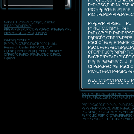
РјР°СЃС€С‚Р°Р±Р
РєРѕРЅС‚РµР№РЅРµСЂ
РїСЂРµРґР»РѕР¶
РїСЂРѕРёР·РІРѕРґРёС‚
Nokia СЂР°Р±РѕС‚Р°РµС‚ РЅР°Рґ
РќРµРґР°РІРЅРѕ Р
Р°РЅР°Р»РѕРіРѕРј
Р°РІСЃС‚СЂР°Р»Рё
РІРѕРґРѕРЅРµРїСЂРѕРЅРёС†Р°РµРјРѕРіРѕ
РѕР±СЂР°Р·РѕРІР°РЅ
РїРѕРєСЂС‹С‚РёСЏ Liquipel
РђРІСЃС‚СЂР°
РљРѕРјР°РЅРґР°
РёСЃСЃР»РµРґР
Р»Р°Р±РѕСЂР°С‚РѕСЂРёРё Nokia
РџСЂРёРѕР±СЂРµ
Research Center Р·Р°РЅСЏС‚Р°
СЃРѕР·РґР°РЅРёРµРј Р°РЅР°Р»РѕРіР°
СЃСѓРїРµСЂРєРѕРјР
СЃРёСЃС‚РµРјС‹ РїРѕРєСЂС‹С‚РёСЏ
В«СЂР°РґРёРѕР°
Liquipel.
РіРµРѕР»РѕРіРёС‡
СЃРѕРѕР±С‰РµСЃС‚
РІС‹С‡РёСЃР»РµРЅРё
iVEC СЂР°СЃРєСЂС‹Р
РѕС‚РЅРѕСЃРёС‚РµР»С
РґР°РЅРЅС‹Рј, СЌ
AMD Рё Dell РїСЂРµРґР»Р°РіР°С
РїСЂРѕРёР·РІРѕРґРё
РјРЅРѕРіРѕС„СѓРЅРєС†РёРѕРЅ
1600 РјРѕРґСѓР»СЊРЅ
Xeon 5600, СЃ
РќР° РІС‹СЃС‚Р°РІРєРµ-РєРѕРЅС„
РєРѕРјРїР°РЅРёСЏ AMD РѕР±СЉС
РІС‹СЃРѕРєРѕРїС
РїСЂРѕС„РµСЃСЃРёРѕРЅР°Р»СЊР
СЃСѓРјРјР°СЂРЅРѕ
РѕРґСЏС‚ РЅР° СѓСЂРѕРІРµРЅС
СЂР°Р·РІРµСЂ
РґР°РЅРЅС‹С… СЃ Р±Р»РµР№Рґ-С
СЃСЂР°РІРЅРёС‚РµР»
РІРєР»СЋС‡РёС‚СЊ
РїСЂРѕРїСѓСЃРєРЅР