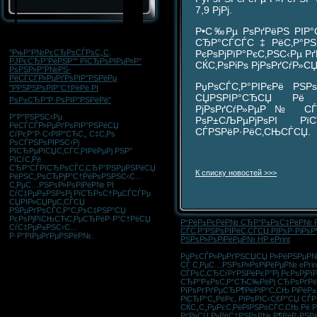
7,9 РјРј.
Р•С‰Рµ РѕРґРёРЅ РІР°С
СЂР°СЃСЃС‡РёС‚Р°РЅ 
"РњР°Р№РєСЂРѕСЃРѕС„С‚
РєРѕРјРїР°РєС‚РЅС‹Рµ Р
РЈРєСЂР°РёРЅР°" РїСЂРѕРІРµР»Р°
СЌС‚РѕРіРѕ РјРѕРґСѓР»СЏ 
РѕРЅР»Р°Р№РЅ-
РёСЃСЃР»РµРґРѕРІР°РЅРёРµ
РџРѕСЃС‚Р°РІРєРё РЅ
"РРЅРЅРѕРІР°С†РёРё РІ
СЏРЅРІР°СЂСЏ Рё Р°
РѕР±СЂР°Р·РѕРІР°РЅРёРё"
РјРѕРґСѓР»РµР№ СЃР
Р”Р°РЅРЅС‹Рµ
РѕР±СЉРµРјРѕРІ Р
РёСЃСЃР»РµРґРѕРІР°РЅРёСЏ
СЃРЅРёР·РёС‚СЊСЃСЏ.
СѓРєР°Р·С‹РІР°СЋС‚, С‡С‚Рѕ
РѕСЃРЅРѕРІРЅС‹Рј
РїСЂРµРїСЏС‚СЃС‚РІРёРµРј РЅР°
РїСѓС‚Рё
СЂР°СЃРїСЂРѕСЃС‚СЂР°РЅРµРЅРёСЏ
К списку новостей >>>
РёРЅС„РѕСЂРјР°С†РёРѕРЅРЅС‹С…
С‚РµС…РЅРѕР»РѕРіРёР№ РІ
СѓС‡РµР±РЅРѕРј РїСЂРѕС†РµСЃСЃРµ
СЏРІР»СЏРµС‚СЃСЏ
РЅРµРґРѕСЃС‚Р°С‚РѕС‡РЅР°СЏ
РєРѕРјРїСЊСЋС‚РµСЂРёР·Р°С†РёСЏ
Р“РёР±РєРёР№ СЂР°Р±РѕС‡РёР№ Р
СѓС‡РµР±РЅС‹С…
СЃС‚Р°РЅРѕРІРёС‚СЃСЏ РІРѕР·РјРѕР
Р·Р°РІРµРґРµРЅРёР№.
РЅРѕР»РѕРіРёРµР№ HP ePrint
РџРѕСЃР»РµРґРЅСЏСЏ Р»РёРЅРµР№
СЃ С‚РµС…РЅРѕР»РѕРіРёРµР№ ePrin
СЃРѕС‚СЂСѓРґРЅРёРєР°Рј РєРѕРјР
СЂР°Р±РѕС‚Р°СЋС‰РёРј СЂРѕРґРёС
РїРѕРґРґРµСЂР¶РёРІР°С‚СЊ РіРё
РіСЂР°С„РёРє, РїРѕРІС‹С€Р°СЏ СЃ
СЌС„С„РµРєС‚РёРІРЅРѕСЃС‚СЊ Рё 
РґР»СЏ Р»РёС‡РЅРѕР№ Р¶РёР·РЅРё