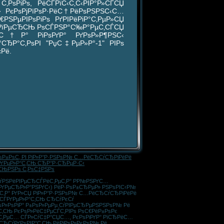
РѕРіРѕ, РёСЃРїС‹С‚С‹РІР°Р»СЃСЏ
 РєРѕРјРїРѕР·РёС†РёРѕРЅРЅС‹С…
РЅРµРІРѕРіРѕ РґРІРёРіР°С‚РµР»СЏ
РµРїРµСЂСЊ РѕСЃРЅР°С‰Р°РµС‚СЃСЏ
РЅС†Р° РіРѕРґР° РґРѕР»Р¶РЅС‹
°СЂР°С‚РѕРІ "РџС‡РµР»Р°-1" РІРѕ
Рё.
ѕР±РѕС‚ РІ РіР»Р°Р·РЅРѕР№ С…РёСЂСѓСЂРіРёРё
‚ РґРµР»Р°С‚СЊ СЂР°Р·СЂРµР·С‹
»СЊРЅРѕ С‚РѕС‡РЅРѕ
ѓРЅРёРІРµСЂСЃРёС‚РµС‚Р° Р­Р№РЅРґС…
ёРґРµСЂР»Р°РЅРґС‹) РёР·РѕР±СЂРµР» РЅРѕРІС‹Р№
С‚Р° РґР»СЏ РіР»Р°Р·РЅРѕР№ С…РёСЂСѓСЂРіРёРё
СЃРґРµР»Р°С‚СЊ СЂСѓРєСѓ
ѕР»РѕРіР° Р±РѕР»РµРµ СѓРІРµСЂРµРЅРЅРѕР№ Рё
‚СЊ РєРѕР»РёС‡РµСЃС‚РІРѕ РѕС€РёР±РѕРє
 С‚РµС… СЃР»СѓС‡Р°СЏС…, РєРѕРіРґР° РїСЂРёС…
СЂСѓРґРѕРІР°С‚СЊ РёРіРѕР»РєРѕР№ Рё