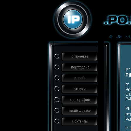
Р
Р
Р
Рё
С
Р»
Рћ
Р°
Рє
Р›