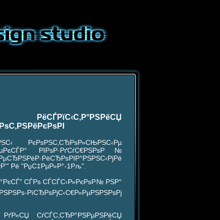
СЃРїС‹С‚Р°РЅРёСЏ
РѕС‚РЅРёРєРѕРІ
С‹ РєРѕРЅС‚СЂРѕР»СЊРЅС‹Рµ
Р»РµРєСЃР° РІРѕР·РґСѓС€РЅРѕР№
РЅРёР·РёСЂРѕРІР°РЅРЅС‹РјРё
Р’" Рё "РџС‡РµР»Р°-1Рљ".
Р°РєСЃ" СЃРѕ СЃСЃС‹Р»РєРѕР№ РЅР°
ЅРѕ-РїСЂРѕРјС‹С€Р»РµРЅРЅРѕРј
Њ РґР»СЏ СѓСЃС‚СЂР°РЅРµРЅРёСЏ