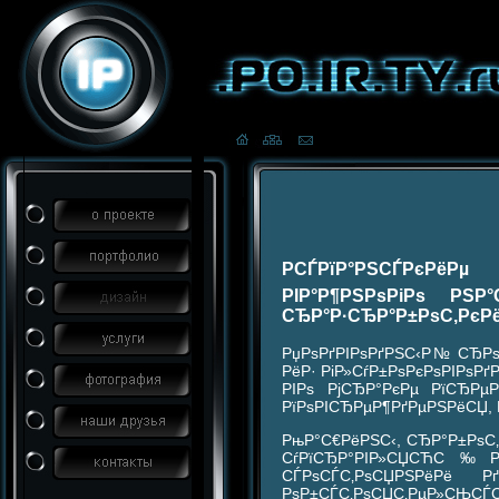
РСЃРїР°РЅСЃРєРёР
РІР°Р¶РЅРѕРіРѕ РЅР
СЂР°Р·СЂР°Р±РѕС‚РєРё
РџРѕРґРІРѕРґРЅС‹Р№ СЂРѕ
РёР· РіР»СѓР±РѕРєРѕРІРѕР
РІРѕ РјСЂР°РєРµ РїСЂРµР
РїРѕРІСЂРµР¶РґРµРЅРёСЏ, Р
РњР°С€РёРЅС‹, СЂР°Р±РѕС‚
СѓРїСЂР°РІР»СЏСЋС‰Р
СЃРѕСЃС‚РѕСЏРЅРёРё 
РѕР±СЃС‚РѕСЏС‚РµР»СЊСЃ