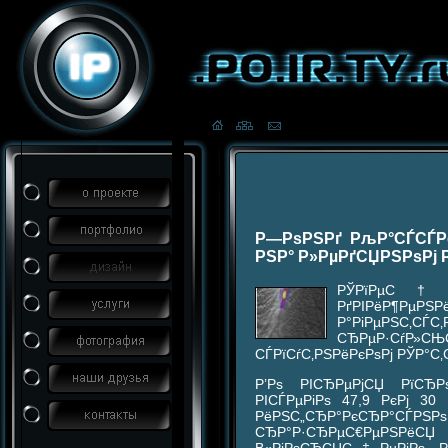
Р—РѕРЅРґ РљР°СЃСЃР
РЅР° Р»РµРґСЏРЅРѕРј 
РЎРїРµС†РёР
РґРІРёР¶РµРЅР
Р°РіРµРЅС‚
СЂРµР·СѓР»СЊ
СЃРїСѓС‚РЅРёРєРѕРј РЎР°С‚
Р’Рѕ РІСЂРµРјСЏ РїСЂРѕ
РІСЃРµРіРѕ 47,9 РєРј 3
РёРЅС„СЂР°РєСЂР°СЃРЅРѕ
СЂР°Р·СЂРµС€РµРЅРёСЏ Р