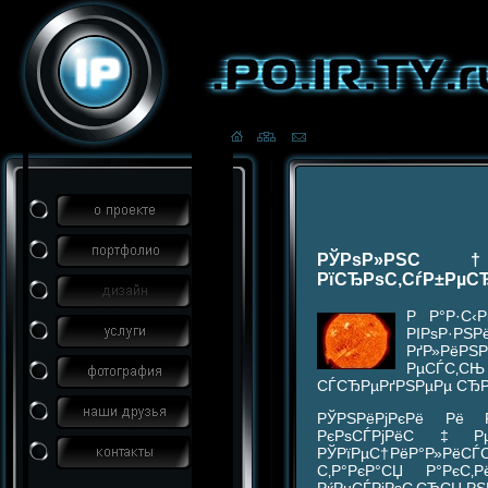
РЎРѕР»РЅС†
РїСЂРѕС‚СѓР±РµСЂ
Р Р°Р·С‹
РІРѕР·РЅ
РґР»РёРЅР
РµСЃС‚СЊ
СЃСЂРµРґРЅРµРµ СЂР°
РЎРЅРёРјРєРё Рё
РєРѕСЃРјРёС‡РµСЃ
РЎРїРµС†РёР°Р»РёСЃС‚
С‚Р°РєР°СЏ Р°РєС‚