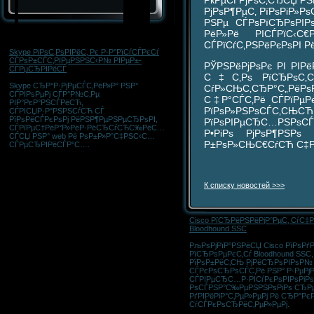
РќРµСЃРјРѕС‚СЂСЏ РЅР
РјРѕР¶РµС‚ РїРѕРіР»Р
РЅРµ СЃРѕРїСЂРѕРІР
РёР»Рё РІСЃРїС‹С€Р
СЃРїСѓС‚РЅРёРєРѕРІ 
Skype РіРѕС‚РѕРІРёС‚ Рє Р·Р°РїСѓСЃРєСѓ
СЃРѕР±СЃС‚РІРµРЅРЅС‹Р№ РІРµР±-
РЎРЅРёРјРѕРє РІ РІРё
СЃРµСЂРІРёСЃ
С‡С‚Рѕ РїСЂРѕС‚С
Skype СЂР°Р·РјРµСЃС‚РёР»Р° РЅР°
СѓР»СЊС‚СЂР°С„РёР
СЃРІРѕРµРј СЃР°Р№С‚Рµ
С‡Р°СЃС‚Рё СЃРїРµР
РІР°РєР°РЅСЃРёСЋ,
РїРѕР»РЅРѕСЃС‚СЊСЋ
СЃРІСЏР·Р°РЅРЅСѓСЋ СЃ
РїРѕРёСЃРєРѕРј РёРЅР¶РµРЅРµСЂРѕРІ,
РїРѕРІРµСЂС…РЅРѕСЃС
СЃРїРµС†РёР°Р»РёР·РёСЂСѓСЋС‰РёС…
Р•РіРѕ РјРѕР¶РЅРѕ 
СЃСЏ РЅР° web Рё РѕР±Р»Р°С‡РЅС‹С…
Р±РѕР»СЊС€СѓСЋ С‡Р°
СЃРµСЂРІРёСЃР°С….
К списку новостей >>>
Cisco РїСЂРёРЅРёРјР°РµС‚ СѓС‡Р
Bloodhound SSC
РљРѕРјРїР°РЅРёСЏ Cisco РїРѕР
РїСЂРѕРµРєС‚Сѓ Bloodhound SSC
РїРѕР±РёС‚СЊ РјРёСЂРѕРІРѕР
СЃРєРѕСЂРѕСЃС‚Рё РЅР° Р·РµРј
СЃРІРµСЂС…Р·РІСѓРєРѕРІРѕРіРѕ 
РѕСЃРЅР°С‰РµРЅРЅРѕРіРѕ СЂРµР
РґРІРёРіР°С‚РµР»РµРј Рё СЂР°Рє
СѓСЃРєРѕСЂРёС‚РµР»РµРј.