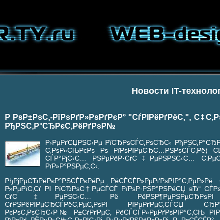
Новости IT-техноло
Р РѕР±РѕС‚-РїРѕРґР»РѕРґРєР° "СѓРІРёРґРёС‚", С‡С
РђРЅС‚Р°СЂРєС‚РёРґРѕР№
Р›РµРґСЏРЅС‹Рµ РїСЂРѕСЃС‚РѕСЂС‹ РђРЅС‚Р°СЂ
С‚РѕР»СЊРєРѕ Рѕ РїРѕРІРµСЂС…РЅРѕСЃС‚Рё) С
СЃР°РјС‹С… РЅРµРёР·СѓС‡РµРЅРЅС‹С… С‚
РїР»Р°РЅРµС‚С‹.
РђРјРµСЂРёРєР°РЅСЃРєРёРµ РёСЃСЃР»РµРґРѕРІР°С‚РµР»Рё
Р»РµРїС‚Сѓ РІ РїСЂРѕС†РµСЃСЃ РїРѕР·РЅР°РЅРёСЏ вЂ“ СЃРѕ
СѓС‡РµРЅС‹С… Рё РёРЅР¶РµРЅРµСЂРѕРІ Р
СѓРЅРёРІРµСЂСЃРёС‚РµС‚РѕРІ РІРµРґРµС‚СЃСЏ СЂР°
РєРѕС‚РѕСЂС‹Р№ Р±СѓРґРµС‚ РёСЃСЃР»РµРґРѕРІР°С‚СЊ РІР