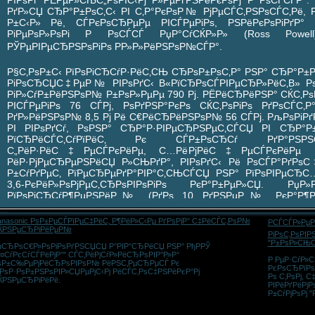
РїРѕРґ РЁРµР»СЊС„РѕРІС‹Рј Р»РµРґРЅРёРєРѕРј Р РѕСЃСЃР°
РґР»СЏ СЂР°Р±РѕС‚С‹ РІ С‚Р°РєРѕР№ РјРµСЃС‚РЅРѕСЃС‚Рё,
Р±С‹Р» Рё, СЃРєРѕСЂРµРµ РІСЃРµРіРѕ, РЅРёРєРѕРіРґР° 
РіРµРѕР»РѕРі Р РѕСЃСЃ РџР°СѓСЌР»Р» (Ross Powell
РЎРµРІРµСЂРЅРѕРіРѕ РР»Р»РёРЅРѕР№СЃР°.
Р§С‚РѕР±С‹ РїРѕРіСЂСѓР·РёС‚СЊ СЂРѕР±РѕС‚Р° РЅР° СЂР°Р±
РіРѕСЂСЏС‡РµР№ РІРѕРґС‹ В«РїСЂРѕСЃРІРµСЂР»РёС‚В» РѕС
РіР»СѓР±РёРЅРѕР№ Р±РѕР»РµРµ 790 Рј. РЁРёСЂРёРЅР° СЌС‚Рѕ
РІСЃРµРіРѕ 76 СЃРј, РѕРґРЅР°РєРѕ СЌС‚РѕРіРѕ РґРѕСЃС
РґР»РёРЅРѕР№ 8,5 Рј Рё С€РёСЂРёРЅРѕР№ 56 СЃРј. РљРѕРіРґ
РІ РІРѕРґСѓ, РѕРЅР° СЂР°Р·РІРµСЂРЅРµС‚СЃСЏ РІ СЂР°
РїСЂРёСЃС‚СѓРїРёС‚ Рє СЃР±РѕСЂСѓ РґР°РЅРЅС
С„РёР·РёС‡РµСЃРєРёРµ, С…РёРјРёС‡РµСЃРєРёРµ Р
РёР·РјРµСЂРµРЅРёСЏ Р»СЊРґР°, РІРѕРґС‹ Рё РѕСЃР°РґРѕС
Р±СѓРґРµС‚ РїРµСЂРµРґР°РІР°С‚СЊСЃСЏ РЅР° РїРѕРІРµСЂС
3,6-РєРёР»РѕРјРµС‚СЂРѕРІРѕРіРѕ РєР°Р±РµР»СЏ. Рџ
РїРѕРіСЂСѓР¶РµРЅРёР№ (РґРѕ 10 РґРЅРµР№ РєР°Р¶РґРѕ
РєРѕС‚РѕСЂС‹С… Р±СѓРґРµС‚ РёСЃРїРѕР»СЊР·РѕРІР°РЅР° РЅРѕ
anasonic РѕР±РµСЃРїРµС‡РёС‚ Р¶РёР»С‹Рµ РґРѕРјР° С‡РёСЃС‚РѕР№
РСЃСЃР»РµР
Р РѕР±РѕС‚ РјРѕР¶РµС‚ РѕСЃС‚Р°РІР°С‚СЊСЃСЏ РїРѕРґ 
ЌРЅРµСЂРіРёРµР№
РіРѕС‚РѕРІР
Р±РµСЃРєРѕРЅРµС‡РЅРѕ, РїРѕСЃРєРѕР»СЊРєСѓ РїРёС‚Р°РЅРё
"Р±РѕР»СЊ
џСЂРѕС€Р»РѕРіРѕРґРЅСЏСЏ Р°РІР°СЂРёСЏ РЅР° РђР­РЎ
РћРґРЅР°РєРѕ, РєР°Рє С€СѓС‚СЏС‚ СѓС‡РµРЅС‹Рµ, РµРі
Р¤СѓРєСѓСЃРёРјР°" СЃС‚РёРјСѓР»РёСЂРѕРІР°Р»Р°
Р РµР·СѓР»
РѕР¶РґРµРЅРёРµ РІ С‚РѕР»С‰Рµ РІРѕРґС‹ Р±СѓРґРµС‚ РѕР
ѕР±С‰РµРјРёСЂРѕРІРѕР№ РёРЅС‚РµСЂРµСЃ Рє
РєРѕСЂРїРѕ
ІРѕР·РѕР±РЅРѕРІР»СЏРµРјС‹Рј РёСЃС‚РѕС‡РЅРёРєР°Рј
РїРѕС€Р»Рѕ СЃРѕРІСЃРµРј РЅРµРїСЂР°РІРёР»СЊРЅРѕ. Р’ С
Рѕ С‚РѕРј, 
ЌРЅРµСЂРіРёРё.
СЃРёС‚СѓР°С†РёРё РіРёРґСЂР°РІР»РёС‡РµСЃРєР°СЏ СЃРёСЃС‚Р
РІРёРґРёРјР
Р±СѓРјРѕРј
РІ РІРµСЂС‚РёРєР°Р»СЊРЅРѕРµ РїРѕР»РѕР¶РµРЅРёР
РёСЃСЃР»РµРґРѕРІР°С‚РµР»Рё СЃРјРѕРіСѓС‚ РІС‹С‚Р°С