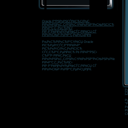
Oracle Р°РЅРѕРЅСЃРёСЂСѓРµС‚
РїРѕР»РЅРѕС„СѓРЅРєС†РёРѕРЅР°Р»СЊРЅСѓСЋ
РїР»Р°С‚С„РѕСЂРјСѓ
РІР·Р°РёРјРѕРґРµР№СЃС‚РІРёСЏ СЃ
РїРѕР»СЊР·РѕРІР°С‚РµР»СЏРјРё
РљРѕСЂРїРѕСЂР°С†РёСЏ Oracle
РїСЂРµРґСЃС‚Р°РІРёР»Р°
РїСЂРѕРґСѓРєС‚РѕРІСѓСЋ
СЃС‚СЂР°С‚РµРіРёСЋ Рё РїР»Р°РЅС‹
СЂР°Р·РІРёС‚РёСЏ
РїРѕР»РЅРѕС„СѓРЅРєС†РёРѕРЅР°Р»СЊРЅРѕР№
РїР»Р°С‚С„РѕСЂРјС‹
РІР·Р°РёРјРѕРґРµР№СЃС‚РІРёСЏ СЃ
РїРѕР»СЊР·РѕРІР°С‚РµР»СЏРјРё.
P
С
Р
"
Р
Р
С