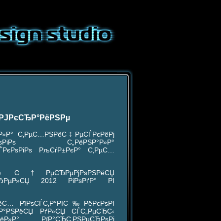
І РЈРєСЂР°РёРЅРµ
РёР»Р° С‚РµС…РЅРёС‡РµСЃРєРёРј
єРѕРіРѕ С„РёРЅР°Р»Р°
ЃРєРѕРіРѕ РљСѓР±РєР° С‚РµС…
 Рё С†РµСЂРµРјРѕРЅРёСЏ
СЂРµР»СЏ 2012 РіРѕРґР° РІ
ёС… РїРѕСЃС‚Р°РІС‰РёРєРѕРІ
ІР°РЅРёСЏ РґР»СЏ СЃС„РµСЂС‹
РёР»Р° РїР°СЂС‚РЅРµСЂРѕРј