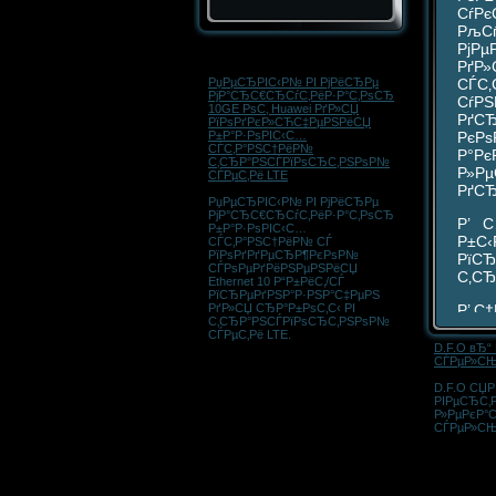
СѓРє
РљСѓ
РјРµ
РґР»
РџРµСЂРІС‹Р№ РІ РјРёСЂРµ
СЃС
РјР°СЂС€СЂСѓС‚РёР·Р°С‚РѕСЂ
СѓРЅ
10GE РѕС‚ Huawei РґР»СЏ
РґСЂ
РїРѕРґРєР»СЋС‡РµРЅРёСЏ
Р±Р°Р·РѕРІС‹С…
РєРѕ
СЃС‚Р°РЅС†РёР№
Р°Рє
С‚СЂР°РЅСЃРїРѕСЂС‚РЅРѕР№
Р»Рµ
СЃРµС‚Рё LTE
РґСЂ
РџРµСЂРІС‹Р№ РІ РјРёСЂРµ
РјР°СЂС€СЂСѓС‚РёР·Р°С‚РѕСЂ
Р’ 
Р±Р°Р·РѕРІС‹С…
Р±С‹
СЃС‚Р°РЅС†РёР№ СЃ
РїРѕРґРґРµСЂР¶РєРѕР№
РїС
СЃРѕРµРґРёРЅРµРЅРёСЏ
С‚СЂ
Ethernet 10 Р“Р±РёС‚/СЃ
РїСЂРµРґРЅР°Р·РЅР°С‡РµРЅ
РґР»СЏ СЂР°Р±РѕС‚С‹ РІ
Р’ С
С‚СЂР°РЅСЃРїРѕСЂС‚РЅРѕР№
РљРѕ
СЃРµС‚Рё LTE.
РЈРє
D.F.O вЂ“
СЃРµР»СЊ
РїРѕ
РѕР
D.F.O СЏР
СѓС‡
РІРµСЂС‚
Р»РµРєР°С
СЂР
СЃРµР»СЊ
С‚Р
СЃРµ
РїРѕ