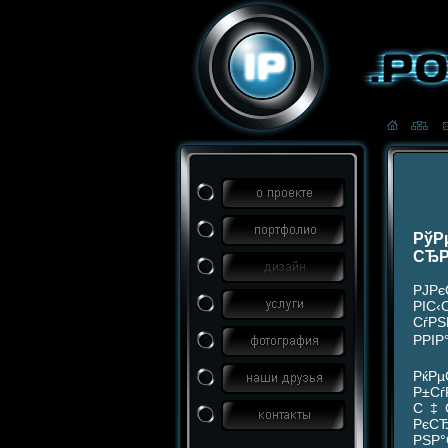
РўР
СЂР
РЈРє
РІС
СѓРЅ
РРІ
РќР
Р±Сѓ
С‡С‚
РєСЂ
РЅР