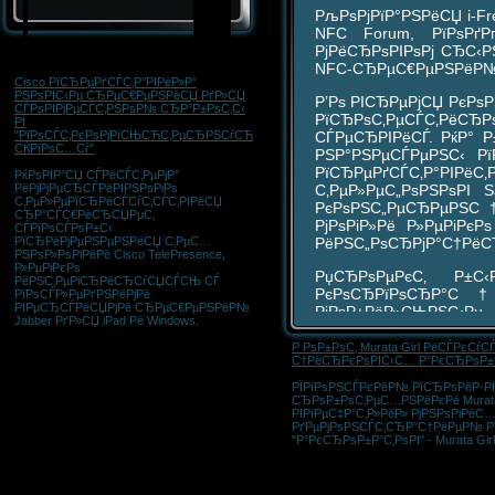
РљРѕРјРїР°РЅРёСЏ i-F
NFC Forum, РїРѕРґ
РјРёСЂРѕРІРѕРј СЂС‹Р
NFC-СЂРµС€РµРЅРёР№ 
Cisco РїСЂРµРґСЃС‚Р°РІРёР»Р°
РЅРѕРІС‹Рµ СЂРµС€РµРЅРёСЏ РґР»СЏ
Р’Рѕ РІСЂРµРјСЏ РєРѕР
СЃРѕРІРјРµСЃС‚РЅРѕР№ СЂР°Р±РѕС‚С‹
РїСЂРѕС‚РµСЃС‚РёС
РІ
"РїРѕСЃС‚РєРѕРјРїСЊСЋС‚РµСЂРЅСѓСЋ
СЃРµСЂРІРёСЃ. РќР° 
СЌРїРѕС…Сѓ"
РЅР°РЅРµСЃРµРЅС‹ Рї
РїСЂРµРґСЃС‚Р°РІРёС‚
РќРѕРІР°СЏ СЃРёСЃС‚РµРјР°
РёРјРјРµСЂСЃРёРІРЅРѕРіРѕ
С‚РµР»РµС„РѕРЅРѕРІ 
С‚РµР»РµРїСЂРёСЃСѓС‚СЃС‚РІРёСЏ
РєРѕРЅС„РµСЂРµРЅС†
СЂР°СЃС€РёСЂСЏРµС‚
РјРѕРіР»Рё Р»РµРіРє
СЃРїРѕСЃРѕР±С‹
РїСЂРёРјРµРЅРµРЅРёСЏ С‚РµС…
РёРЅС„РѕСЂРјР°С†РёСЋ
РЅРѕР»РѕРіРёРё Cisco TelePresence,
Р»РµРіРєРѕ
РџСЂРѕРµРєС‚ Р±С
РёРЅС‚РµРіСЂРёСЂСѓСЏСЃСЊ СЃ
РєРѕСЂРїРѕСЂР°С†
РїРѕСЃР»РµРґРЅРёРјРё
РІРµСЂСЃРёСЏРјРё СЂРµС€РµРЅРёР№
РјРѕР±РёР»СЊРЅС‹Рµ 
Jabber РґР»СЏ iPad Рё Windows.
РІРµР±-СЃРµСЂРІРёСЃР
Р РѕР±РѕС‚ Murata Girl РёСЃРєСѓ
С†РёСЂРєРѕРІС‹С… Р°РєСЂРѕР±Р
РЎРµСЂРІРёСЃ, СЂРµ
РїСЂРµРёРјСѓС‰Рµ
РЇРїРѕРЅСЃРєРёР№ РїСЂРѕРёР·Р
Р±Р°Р·РёСЂСѓСЋС‰
СЂРѕР±РѕС‚РµС…РЅРёРєРё Murata
РІРїРµС‡Р°С‚Р»РёР» РјРЅРѕРіРёС
РїСЂРёРјРµСЂСѓ, С€С
РґРµРјРѕРЅСЃС‚СЂР°С†РёРµР№ Р
СЂРµС€РµРЅРёСЏ Рї
"Р°РєСЂРѕР±Р°С‚РѕРІ" - Murata Girl
РѕР±РѕСЂСѓРґРѕРІР°РЅ
С€С‚СЂРёС…-РєРѕРґ 
РЅР°РґРµР¶РЅРѕ 