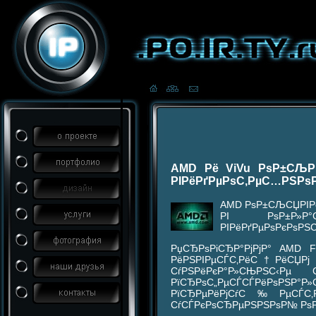
AMD Рё ViVu РѕР±СЉР
РІРёРґРµРѕС‚РµС…РЅРѕР
AMD РѕР±СЉСЏРІРё
РІ РѕР±Р»Р°
РІРёРґРµРѕРєРѕРЅ
РџСЂРѕРіСЂР°РјРјР° AMD 
РёРЅРІРµСЃС‚РёС†РёСЏРј Р
СѓРЅРёРєР°Р»СЊРЅС‹Рµ
РїСЂРѕС„РµСЃСЃРёРѕРЅР°
РїСЂРµРёРјСѓС‰РµСЃС‚
СѓСЃРєРѕСЂРµРЅРЅРѕР№ РѕР±СЂ