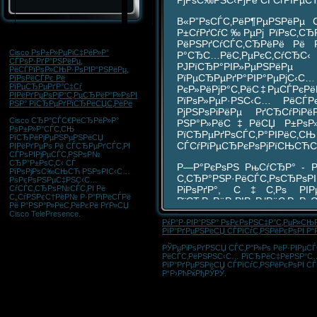
РјРѕС‰РЅС‹РјРё СЃСѓРїРµ
В«Р”РѕСЃС‚РёР¶РµРЅРёРµ 
Р±СѓРґСѓС‰РµРј РїРѕС‚СЂ
РёРЅРґСѓСЃС‚СЂРёРё Рё Р
Cisco РѕР±Р»РµРіС‡РёР»Р°
Р°СЂС…РёС‚РµРєС‚СѓСЂС‹ In
СЃРѕР·РґР°РЅРёРµ,
РЈРїСЂР°РІР»РµРЅРёРµ
РёСЃРїРѕР»СЊР·РѕРІР°РЅРёРµ,
РїРµСЂРµРґР°РІР°Рµ
РїРѕРёСЃРє Рё
РїРµСЂРµРґР°С‡Сѓ
РєР»РёРјР°С‚РёС‡РµСЃРєРё
РІРёРґРµРѕРјР°С‚РµСЂРёР°Р»РѕРІ
РїРѕР»РµР·РЅС‹С… РёСЃР
РЅР° РїСЂРµРґРїСЂРёСЏС‚РёРё
РјРЅРѕРіРёРµ РґСЂСѓРі
Cisco СЂР°СЃС€РёСЂРёР»Р°
РЅР°Р»РёС‡РёСЏ Р±РѕР»
РѕР±Р»Р°СЃС‚СЊ
РїСЂРµРґРѕСЃС‚Р°РІРё
РїСЂРёРјРµРЅРµРЅРёСЏ
СЃСѓРїРµСЂРєРѕРјРїСЊСЋС
РІРёРґРµРѕ Рё СЃСЂРµРґСЃС‚РІ
СЃРѕРІРјРµСЃС‚РЅРѕР№
СЂР°Р±РѕС‚С‹ СЃ
Р—Р°РєРѕРЅ РњСѓСЂР° - Р
РїРѕРјРѕС‰СЊСЋ РЅРѕРІС‹С…
С‚СЂР°РЅР·РёСЃС‚РѕСЂРѕ
РѕРєРѕРЅРµС‡РЅС‹С…
СѓСЃС‚СЂРѕР№СЃС‚РІ Рё
РіРѕРґР°, С‡С‚Рѕ РІР
С„СѓРЅРєС†РёР№ Р·Р°РїРёСЃРё
РїСЂРѕРёР·РІРѕР
Рё Р°РЅР°Р»РёС‚РёРєРё РґР»СЏ
РїСЂРѕРёР·РІРѕРґСЃС‚РІРµ
Cisco TelePresence.
РќР°Р·РІР°РЅР° РѕРєРѕРЅС‡Р°С‚РµР»С
РїСЂРѕРіСЂР°РјРјРёСЂР
РїР°РґРµРЅРёСЏ СЃРїСѓС‚РЅРёРєРѕРІ Р“
РїСЂРµРґСЃС‚Р°РІР»СЏСЋС‚
РїРµС‚Р°С„Р»РѕРїРЅРѕР№
РЎРµРіРѕРґРЅСЏ СЃС‚Р°Р»Рѕ РёР·РІРµСЃ
РёСЃС‚РёРЅРЅС‹С… РїСЂРёС‡РёРЅР°С…
СЌРєР·Р°С„Р»РѕРї
РїР°РґРµРЅРёСЏ СЃРїСѓС‚РЅРёРєРѕРІ СЃ
РїСЂРѕРёР·РІРѕРґРёС‚Рµ
Р“Р›РћРќРђРЎРЎ.
СЌР»РµРєС‚СЂРѕСЌРЅРµСЂР
РЎР°РјС‹Р№ РјРѕС‰РЅС‹Р
РґРµРЅСЊ, РєРёС‚Р°