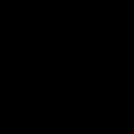
К списку новостей >>>