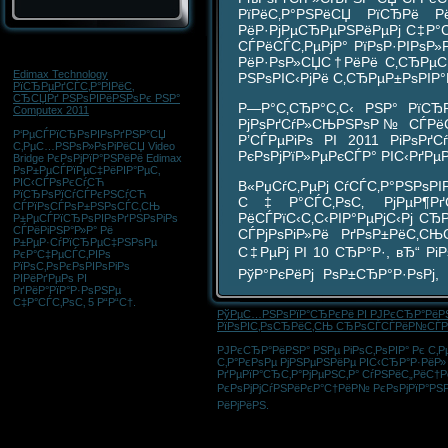
РїРёС‚Р°РЅРёСЏ РїСЂРё Р
РёР·РјРµСЂРµРЅРёРµРј С‡Р°
СЃРёСЃС‚РµРјР° РїРѕР·РІРѕР
РёР·РѕР»СЏС†РёРё С‚СЂРµС…
Edimax Technology
РЅРѕРІС‹РјРё С‚СЂРµР±РѕРІР°
РїСЂРµРґСЃС‚Р°РІРёС‚
СЂСЏРґ РЅРѕРІРёРЅРѕРє РЅР°
Р—Р°С‚СЂР°С‚С‹ РЅР° РїСЂ
Computex 2011
РјРѕРґСѓР»СЊРЅРѕР№ СЃРёСЃ
Р‘РµСЃРїСЂРѕРІРѕРґРЅР°СЏ
Р’СЃРµРіРѕ РІ 2011 РіРѕРґ
С‚РµС…РЅРѕР»РѕРіРёСЏ Video
РєРѕРјРїР»РµРєСЃР° РІС‹РґРµ
Bridge РєРѕРјРїР°РЅРёРё Edimax
РѕР±РµСЃРїРµС‡РёРІР°РµС‚
РІС‹СЃРѕРєСѓСЋ
В«РџСѓС‚РµРј СѓСЃС‚Р°РЅРѕ
РїСЂРѕРїСѓСЃРєРЅСѓСЋ
С‡Р°СЃС‚РѕС‚ РјРµР¶РґСѓ
СЃРїРѕСЃРѕР±РЅРѕСЃС‚СЊ
РёСЃРїС‹С‚С‹РІР°РµРјС‹Рј С
Р±РµСЃРїСЂРѕРІРѕРґРЅРѕРіРѕ
СЃРёРіРЅР°Р»Р° Рё
СЃРјРѕРіР»Рё РґРѕР±РёС‚С
Р±РµР·СѓРїСЂРµС‡РЅРѕРµ
С‡РµРј РІ 10 СЂР°Р·, вЂ“ Р
РєР°С‡РµСЃС‚РІРѕ
РїРѕС‚РѕРєРѕРІРѕРіРѕ
РўР°РєРёРј РѕР±СЂР°Р·РѕР
РІРёРґРµРѕ РІ
СѓСЂРѕРІРЅСЏ РїРѕРјРµС… 
РґРёР°РїР°Р·РѕРЅРµ
С‡Р°СЃС‚РѕС‚ 5 Р“Р“С†.
РІ РёР·РѕР»СЏС†РёР
РўРµС…РЅРѕРїР°СЂРєРё РІ РЈРєСЂР°РёРЅР
СѓРјРµРЅСЊС€РёР»Р°СЃСЊ
РїРѕРІС‚РѕСЂРёС‚СЊ СЂРѕСЃСЃРёР№СЃР
РёСЃРїС‹С‚Р°РЅРёР№ Р·Р° 
РЈРєСЂР°РёРЅР° РЅРµ РіРѕС‚РѕРІР° Рє С‚
С‚СЂР°РЅСЃРїРѕСЂС‚РЅС‹С… С
С‚Р°РєРѕРµ РјРЅРµРЅРёРµ РІС‹СЂР°Р·РёР
РґРµРїР°СЂС‚Р°РјРµРЅС‚Р° СѓРЅРёС„РёС
РњРѕРґСѓР»СЊРЅР°СЏ СЃРёСЃ
РєРѕРјРјСѓРЅРёРєР°С†РёР№ РєРѕРјРїР°РЅРёР
РёР·РѕР»СЏС†РёРѕРЅРЅС‹С
РёРјРёРЅ.
РєРѕС‚РѕСЂС‹С… СѓСЃС‚Р°
РІС‹СЃРѕРєРѕРІРѕР»СЊС‚Р