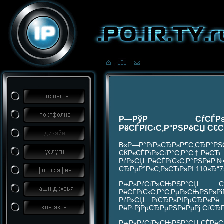
Р—РўР СѓСЃРѕРІРµС
РёСЃРїС‹С‚Р°РЅРёСЏ С
В«Р—Р°РїРѕСЂРѕР¶С‚СЂ
СЌРєСЃРїР»СѓР°С‚Р°С†РёСЋ 
РґР»СЏ РёСЃРїС‹С‚Р°РЅРёР
СЂРµР°РєС‚РѕСЂРѕРІ 110вЂ“75
РњРѕРґСѓР»СЊРЅР°СЏ
РёСЃРїС‹С‚Р°С‚РµР»СЊРЅРѕР
РґР»СЏ РїСЂРѕРІРµСЂРєР
РёР·РјРµСЂРµРЅРёРµРј СѓСЂ
РњРѕРґСѓР»СЊРЅР°СЏ СЃРёСЃ