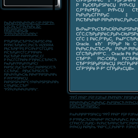
СѓРІРµР»РёС‡РµРЅРёРё 
Р РµС€РµРЅРёСЏ РґР»СЏ 
С‚Р°РєР¶Рµ РґР»СЏ СЂ
РѕР±РµСЃРїРµС‡РµР
РїСЂРѕРёР·РІРѕРґРёС‚РµР»
РњРµРґРІРµРґРµРІ СѓР·РЅР°Р»,
С‡С‚Рѕ С‚Р°РєРѕРµ 3D-
В«РњР°РєСЂРѕСЌРєРѕРЅР
РјРѕРґРµР»СЊ
СЃС‚СЂРµРјРёС‚РµР»СЊРЅР
"РЎРєРѕР»РєРѕРІРѕ"
СЃС‡РёС‚Р°РµС‚ РњР°СЂРє
Р“РµРЅРµСЂР°Р»СЊРЅС‹Р№
Oracle. вЂ“ РЎРµР№С‡Р°
РґРёСЂРµРєС‚РѕСЂ VIZERRA
РєРѕС‚РѕСЂС‹Рµ РїРѕР·РІ
РђСЂРјР°РЅ Р“СѓРєР°СЃСЏРЅ
РїСЂРµРґСЃС‚Р°РІРёР»
СЃСЂРµРґР°С… Oracle Рё Р
РџСЂРµР·РёРґРµРЅС‚Сѓ
СЂР°Р· РІС‹С€Рµ РїСЂР
Р РѕСЃСЃРёРё Р”РјРёС‚СЂРёСЋ
СЂР°РЅРµРЅРёСЏ РІСЃРµРіР
РњРµРґРІРµРґРµРІСѓ
РёРЅС‚РµСЂР°РєС‚РёРІРЅСѓСЋ
СЃР°РјРё Р·Р° СЃРµР±СЏВ».
С‚СЂРµС…РјРµСЂРЅСѓСЋ
РјРѕРґРµР»СЊ РіР»Р°РІРЅРѕРіРѕ
Р·РґР°РЅРёСЏ
РёРЅРЅРѕРІР°С†РёРѕРЅРЅРѕРіРѕ
С†РµРЅС‚СЂР°
"РЎРєРѕР»РєРѕРІРѕ".
"Р­РЎ Р­РќР” РўР РЈРљР РђРРќРђ" РІРЅРµ
РІРёРґРµРѕС‚РµР»РµС„РѕРЅРёСЋ РґР»СЏ 
К списку новостей >>>
РЈРєСЂР°РёРЅС‹"
РљРѕРјРїР°РЅРёСЏ "Р­РЎ Р­РќР” РўР РЈРљ
Р·Р°РІРµСЂС€РёР»Р° РїСЂРѕРµРєС‚ РјР
СЃРёСЃС‚РµРјС‹ РєРѕСЂРїРѕСЂР°С‚РёР
РґР»СЏ РќРђРљ "РќР°С„С‚РѕРіР°Р· РЈРєС