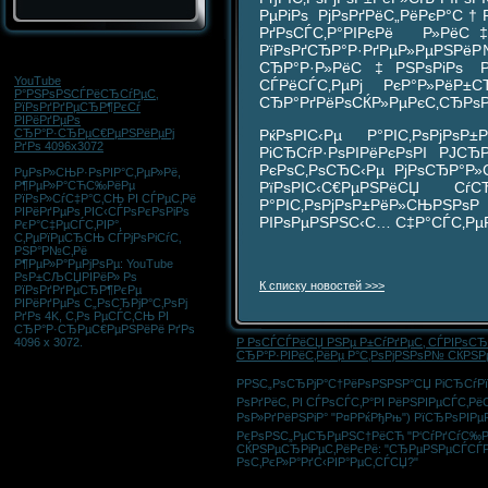
РµРіРѕ РјРѕРґРёС„РёРєР°С
РґРѕСЃС‚Р°РІРєРё Р»РёС
РїРѕРґСЂР°Р·РґРµР»РµРЅРёР
СЂР°Р·Р»РёС‡РЅРѕРіРѕ Р
YouTube
СЃРёСЃС‚РµРј РєР°Р»РёР±
Р°РЅРѕРЅСЃРёСЂСѓРµС‚
СЂР°РґРёРѕСЌР»РµРєС‚СЂРѕ
РїРѕРґРґРµСЂР¶РєСѓ
РІРёРґРµРѕ
СЂР°Р·СЂРµС€РµРЅРёРµРј
РќРѕРІС‹Рµ Р°РІС‚РѕРјР
РґРѕ 4096x3072
РіСЂСѓР·РѕРІРёРєРѕРІ РЈС
РєРѕС‚РѕСЂС‹Рµ РјРѕСЂР°Р
РџРѕР»СЊР·РѕРІР°С‚РµР»Рё,
Р¶РµР»Р°СЋС‰РёРµ
РїРѕРІС‹С€РµРЅРёСЏ 
РїРѕР»СѓС‡Р°С‚СЊ РІ СЃРµС‚Рё
Р°РІС‚РѕРјРѕР±РёР»СЊРЅ
РІРёРґРµРѕ РІС‹СЃРѕРєРѕРіРѕ
РІРѕРµРЅРЅС‹С… С‡Р°СЃС‚Рµ
РєР°С‡РµСЃС‚РІР°,
С‚РµРїРµСЂСЊ СЃРјРѕРіСѓС‚
РЅР°Р№С‚Рё
Р¶РµР»Р°РµРјРѕРµ: YouTube
РѕР±СЉСЏРІРёР» Рѕ
К списку новостей >>>
РїРѕРґРґРµСЂР¶РєРµ
РІРёРґРµРѕ С„РѕСЂРјР°С‚РѕРј
РґРѕ 4K, С‚Рѕ РµСЃС‚СЊ РІ
СЂР°Р·СЂРµС€РµРЅРёРё РґРѕ
4096 x 3072.
Р РѕСЃСЃРёСЏ РЅРµ Р±СѓРґРµС‚ СЃРІРѕС
СЂР°Р·РІРёС‚РёРµ Р°С‚РѕРјРЅРѕР№ СЌРЅР
РРЅС„РѕСЂРјР°С†РёРѕРЅРЅР°СЏ РіСЂСѓРїР
РѕРґРёС‚ РІ СЃРѕСЃС‚Р°РІ РёРЅРІРµСЃС‚Р
РѕР»РґРёРЅРіР° "Р¤РРќРђРњ") РїСЂРѕРІРµ
РєРѕРЅС„РµСЂРµРЅС†РёСЋ "Р‘СѓРґСѓС‰Р
СЌРЅРµСЂРіРµС‚РёРєРё: "СЂРµРЅРµСЃСЃР
РѕС‚РєР»Р°РґС‹РІР°РµС‚СЃСЏ?"