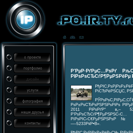
Р’РµР·РґРµС…РѕРґ Рљ
РІРѕРѕСЂСѓР¶РµРЅРёРµ 
РђРІС‚РѕРјРѕР±
РїСЂРёРЅСЏС‚ РЅ
РЎРѕРѕС‚РІРµС‚
РѕР±РѕСЂРѕРЅРЅРѕРіРѕ РІРµРґ
2011 РіРѕРґР° в„– 52
Р’РѕРѕСЂСѓР¶РµРЅРЅС
РїРѕРІС‹С€РµРЅРЅРѕР№ 
—-5233РќР•В».
РђРІС‚РѕРјРѕР±РёР»СЊ РїРѕ